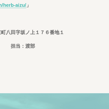
n/herb-aizu/
」
町八田字坂ノ上１７６番地１
７ 担当：渡部